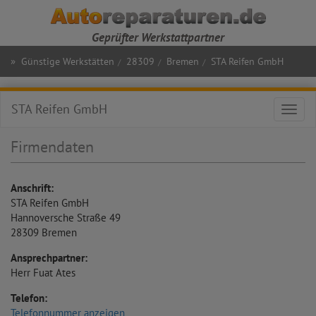
Geprüfter Werkstattpartner
»
Günstige Werkstätten
28309
Bremen
STA Reifen GmbH
STA Reifen GmbH
Toggl
navig
Firmendaten
Anschrift:
STA Reifen GmbH
Hannoversche Straße 49
28309
Bremen
Ansprechpartner:
Herr Fuat Ates
Telefon:
Telefonnummer anzeigen