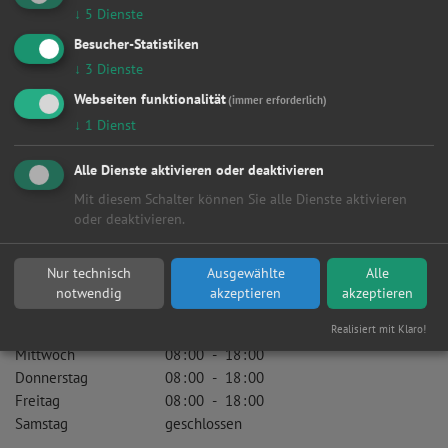
Besonderheiten
↓
5
Dienste
Besucher-Statistiken
KfZ-Gewerbe:
↓
3
Dienste
ja
Webseiten funktionalität
(immer erforderlich)
Meisterwerkstatt:
↓
1
Dienst
ja
Zertifiziert nach ISO 900X:
Alle Dienste aktivieren oder deaktivieren
nein
Mit diesem Schalter können Sie alle Dienste aktivieren
oder deaktivieren.
Innungsmitglied:
nein
Öffnungszeiten
Nur technisch
Ausgewählte
Alle
notwendig
akzeptieren
akzeptieren
Montag
08
:
00
-
18
:
00
Realisiert mit Klaro!
Dienstag
08
:
00
-
18
:
00
Mittwoch
08
:
00
-
18
:
00
Donnerstag
08
:
00
-
18
:
00
Freitag
08
:
00
-
18
:
00
Samstag
geschlossen